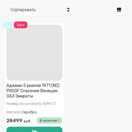
Сортировать
Цена - убывание
Ag
Rare
Цена - возрастание
Название - Я-А
Название - А-Я
Аджман 5 риалов 1971 (ND)
PROOF Спасение Венеции
ОАЭ Эмираты
Номер по каталогу:
КМ# 27
Металл:
Серебро
28499
В наличии
1
руб.