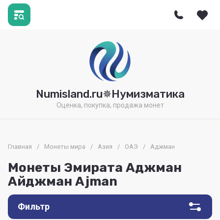
Numisland.ru✵Нумизматика
Оценка, покупка, продажа монет
Главная
/
Монеты мира
/
Азия
/
ОАЭ
/
Аджман
Монеты Эмирата Аджман
Айджман Ajman
Фильтр