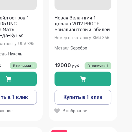
ейл остров 1
Новая Зеландия 1
005 UNC
доллар 2012 PROOF
а Мать
Бриллиантовый юбилей
-да-Кунья
Номер по каталогу:
KM# 356
каталогу:
UC# 395
Металл:
Серебро
едь-Никель
12000
В наличии
1
В наличии
1
.
руб.
ть в 1 клик
Купить в 1 клик
ранное
В избранное