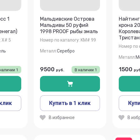
сс 1
Мальдивские Острова
Найтинг
C
Мальдивы 50 руфий
крона 2
енегал)
1998 PROOF рыбы эмаль
Королев
Тристан
:
X# 5
Номер по каталогу:
KM# 99
Номер по 
ель
Металл:
Серебро
Металл:
М
9500
1500
 наличии
1
В наличии
1
руб.
руб
 клик
Купить в 1 клик
Купи
В избранное
В изб