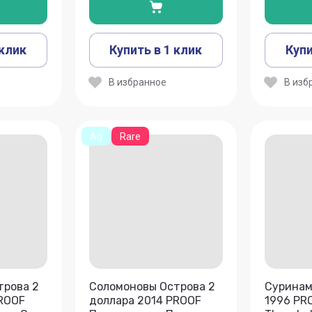
 клик
Купить в 1 клик
Купи
В избранное
В изб
Ag
Rare
трова 2
Соломоновы Острова 2
Суринам
PROOF
доллара 2014 PROOF
1996 PR