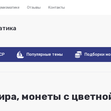
нумизматике
Отзывы
Контакты
атика
ССР
Популярные темы
Подборки м
ра, монеты с цветно