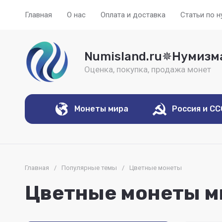
Главная
О нас
Оплата и доставка
Статьи по 
Numisland.ru✵Нумизм
Оценка, покупка, продажа монет
Монеты мира
Россия и С
Главная
/
Популярные темы
/
Цветные монеты
Цветные монеты ми