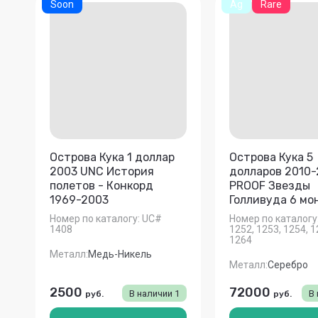
Soon
Ag
Rare
Острова Кука 1 доллар
Острова Кука 5
2003 UNC История
долларов 2010-
полетов - Конкорд
PROOF Звезды
1969-2003
Голливуда 6 мо
Номер по каталогу:
UC#
Номер по каталогу
1408
1252, 1253, 1254, 1
1264
Металл:
Медь-Никель
Металл:
Серебро
2500
72000
В наличии
1
В
руб.
руб.