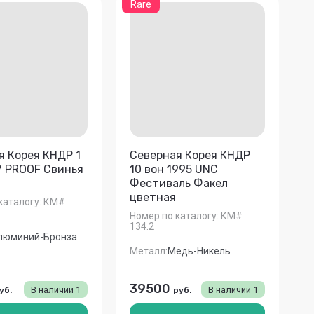
Rare
я Корея КНДР 1
Северная Корея КНДР
7 PROOF Свинья
10 вон 1995 UNC
Фестиваль Факел
цветная
каталогу:
КМ#
Номер по каталогу:
КМ#
134.2
люминий-Бронза
Металл:
Медь-Никель
39500
В наличии
1
В наличии
1
уб.
руб.