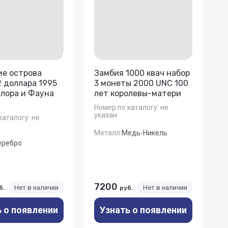
ие острова
Замбия 1000 квач набор
2 доллара 1995
3 монеты 2000 UNC 100
лора и Фауна
лет королевы-матери
Номер по каталогу:
не
указан
каталогу:
не
Металл:
Медь-Никель
еребро
7200
Нет в наличии
Нет в наличии
б.
руб.
ь о появлении
Узнать о появлении