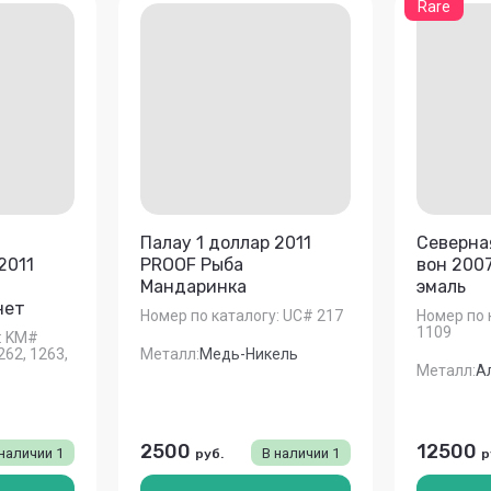
Rare
Палау 1 доллар 2011
Северна
2011
PROOF Рыба
вон 200
Мандаринка
эмаль
нет
Номер по каталогу:
UC# 217
Номер по 
1109
:
KM#
262, 1263,
Металл:
Медь-Никель
Металл:
А
2500
12500
 наличии
1
В наличии
1
руб.
р