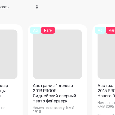
овать
ена - убывание
ена - возрастание
Ag
Rare
Ag
Rar
звание - Я-А
звание - А-Я
ллар
Австралия 1 доллар
Австрал
ицы
2013 PROOF
2015 PR
я
Сиднейский оперный
Нового 
театр фейерверк
Номер по 
KM# 3095
:
не
Номер по каталогу:
КМ#
1918