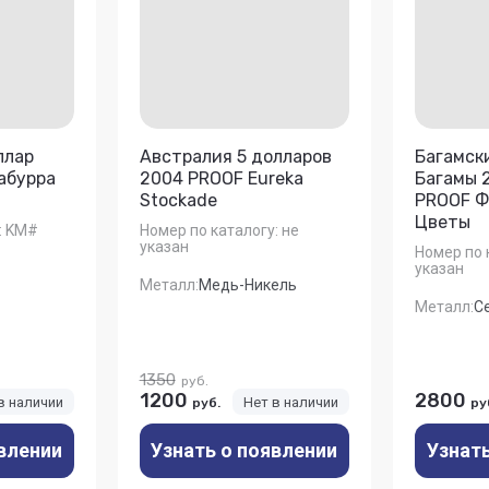
ллар
Австралия 5 долларов
Багамск
абурра
2004 PROOF Eureka
Багамы 
Stockade
PROOF Ф
Цветы
:
KM#
Номер по каталогу:
не
указан
Номер по 
указан
Металл:
Медь-Никель
Металл:
С
1350
руб.
1200
2800
в наличии
Нет в наличии
руб.
ру
влении
Узнать о появлении
Узнат