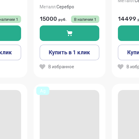
Металл:
С
Металл:
Серебро
15000
14499
 наличии
1
В наличии
1
руб.
 клик
Купить в 1 клик
Купи
В избранное
В изб
Ag