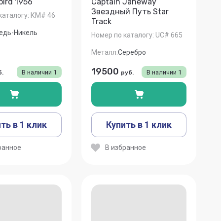
ird 1956
Captain Janeway
Звездный Путь Star
каталогу:
КМ# 46
Track
едь-Никель
Номер по каталогу:
UC# 665
Металл:
Серебро
19500
В наличии
1
В наличии
1
б.
руб.
ть в 1 клик
Купить в 1 клик
ранное
В избранное