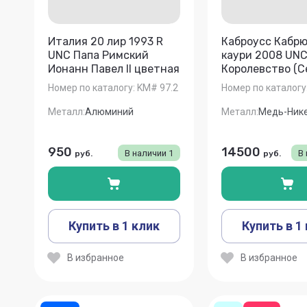
Италия 20 лир 1993 R
Каброусс Кабрю
UNC Папа Римский
каури 2008 UN
Ионанн Павел II цветная
Королевство (С
Номер по каталогу:
KM# 97.2
Номер по каталогу
Металл:
Алюминий
Металл:
Медь-Ник
950
14500
В наличии
1
В
руб.
руб.
Купить в 1 клик
Купить в 1
В избранное
В избранное