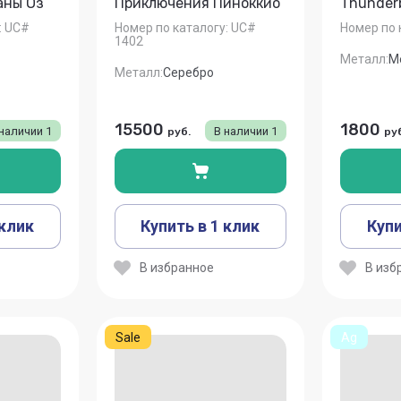
аны Оз
Приключения Пиноккио
Thunderb
:
UC#
Номер по каталогу:
UC#
Номер по 
1402
Металл:
М
Металл:
Серебро
15500
1800
 наличии
1
В наличии
1
руб.
ру
 клик
Купить в 1 клик
Купи
В избранное
В изб
Sale
Ag