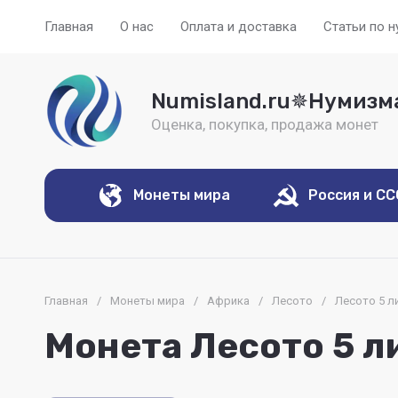
Главная
О нас
Оплата и доставка
Статьи по 
Numisland.ru✵Нумизм
Оценка, покупка, продажа монет
Монеты мира
Россия и С
Главная
/
Монеты мира
/
Африка
/
Лесото
/
Лесото 5 л
Монета Лесото 5 л