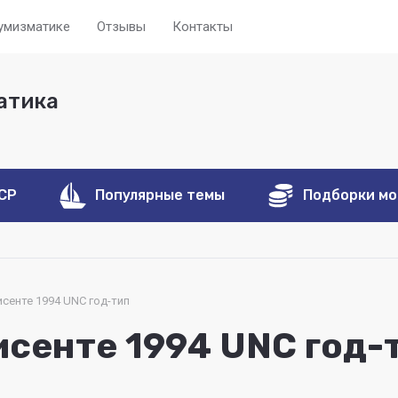
нумизматике
Отзывы
Контакты
атика
ССР
Популярные темы
Подборки м
исенте 1994 UNC год-тип
исенте 1994 UNC год-