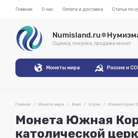
Главная
О нас
Оплата и доставка
Статьи по 
Numisland.ru✵Нумизм
Оценка, покупка, продажа монет
Монеты мира
Россия и С
Главная
/
Монеты мира
/
Азия
/
Корея
/
Южная Корея 10
Монета Южная Коре
католической церк