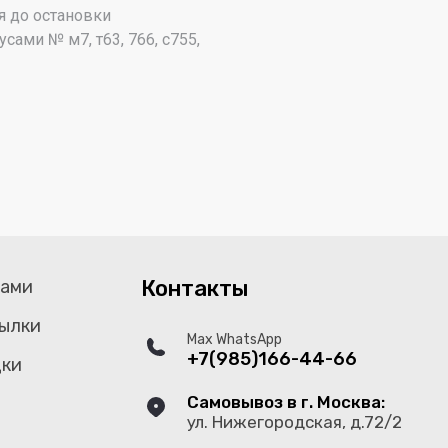
я до остановки
сами № м7, т63, 766, с755,
Контакты
тами
ылки
Max WhatsApp
+7(985)166-44-66
дки
Самовывоз в г. Москва:
ул. Нижегородская, д.72/2