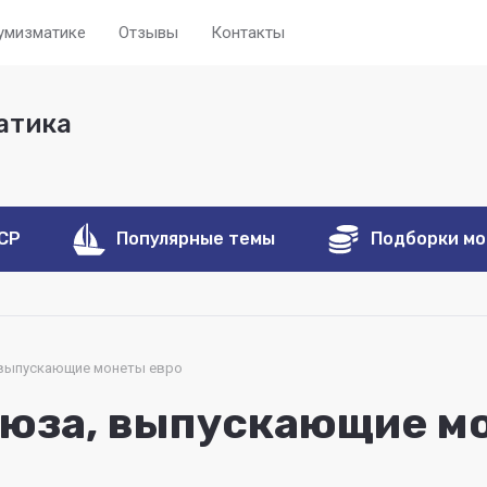
нумизматике
Отзывы
Контакты
атика
ССР
Популярные темы
Подборки м
 выпускающие монеты евро
оюза, выпускающие м