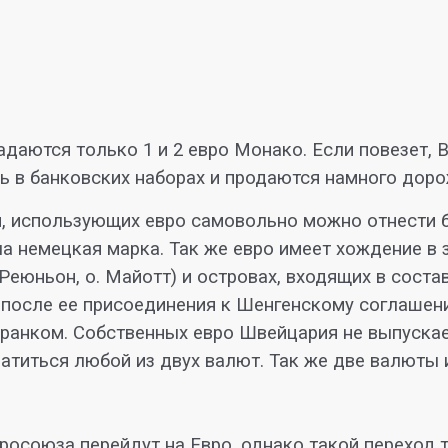
даются только 1 и 2 евро Монако. Если повезет, 
ь в банковских наборах и продаются намного дор
ий, использующих евро самовольно можно отнести
ла немецкая марка. Так же евро имеет хождение в
Реюньон, о. Майотт) и островах, входящих в соста
 после ее присоединения к Шенгенскому соглашен
ранком. Собственных евро Швейцария не выпускае
платиться любой из двух валют. Так же две валют
вросоюза перейдут на Евро, однако такой переход