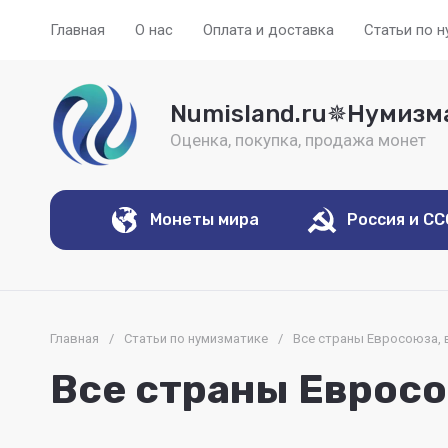
Главная
О нас
Оплата и доставка
Статьи по 
Numisland.ru✵Нумизм
Оценка, покупка, продажа монет
Монеты мира
Россия и С
Главная
/
Статьи по нумизматике
/
Все страны Евросоюза,
Все страны Еврос