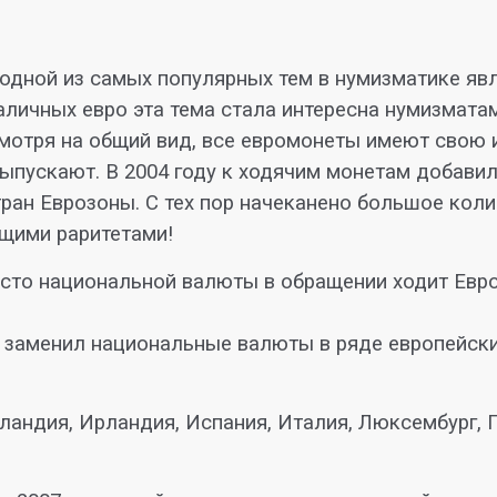
одной из самых популярных тем в нумизматике яв
аличных евро эта тема стала интересна нумизмата
 смотря на общий вид, все евромонеты имеют свою
ыпускают. В 2004 году к ходячим монетам добави
ан Еврозоны. С тех пор начеканено большое коли
щими раритетами!
есто национальной валюты в обращении ходит Евр
 заменил национальные валюты в ряде европейских
олландия, Ирландия, Испания, Италия, Люксембург, 